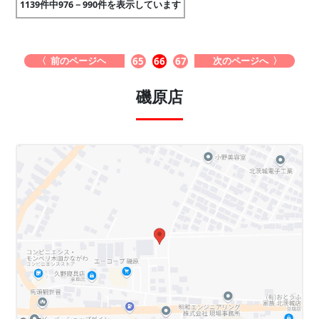
1139件中976－990件を表示しています
〈 前のページヘ
次のページへ 〉
65
66
67
磯原店