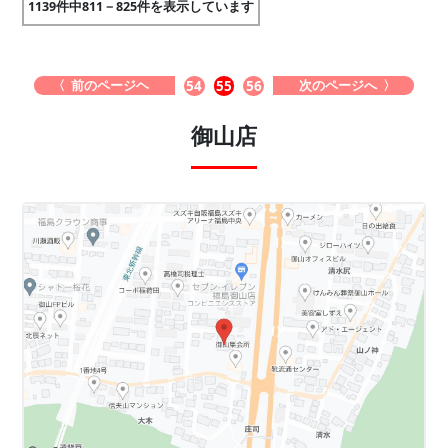
1139件中811－825件を表示しています
〈 前のページヘ
次のページへ 〉
54
55
56
御山店