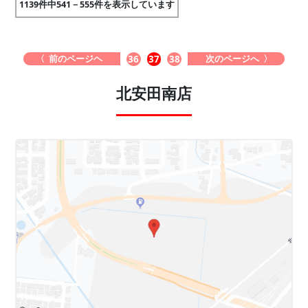
1139件中541－555件を表示しています
〈 前のページヘ
次のページへ 〉
36
37
38
北安田南店