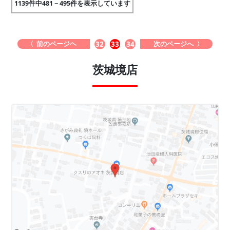
1139件中481－495件を表示しています
〈 前のページヘ
次のページへ 〉
32
33
34
茨城境店