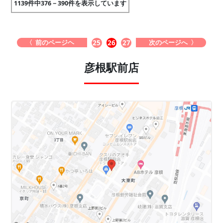
1139件中376－390件を表示しています
〈 前のページヘ
次のページへ 〉
25
26
27
彦根駅前店