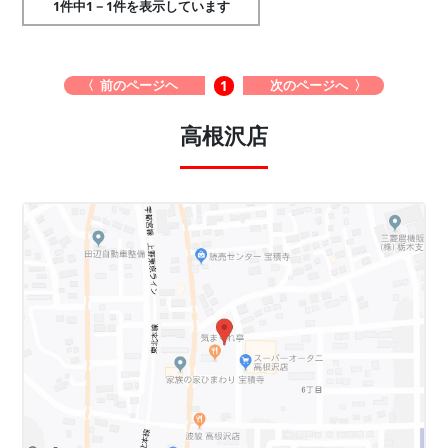
1件中1－1件を表示しています
〈 前のページヘ
次のページへ 〉
1
高根沢店