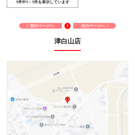
1件中1－1件を表示しています
〈 前のページヘ
次のページへ 〉
1
津白山店