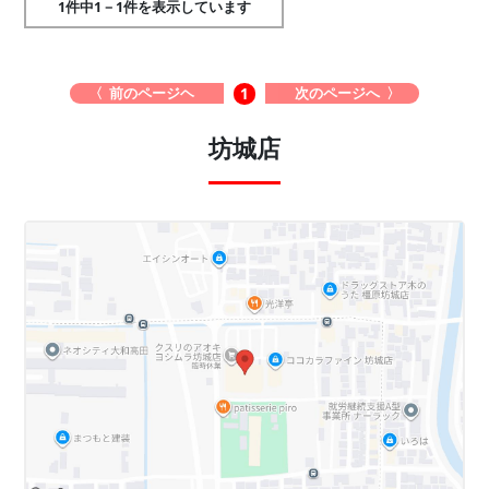
1件中1－1件を表示しています
〈 前のページヘ
次のページへ 〉
1
坊城店